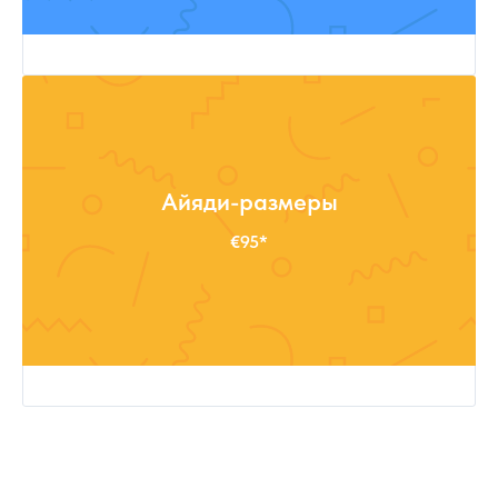
Айяди-размеры
€95*